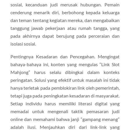
sosial, kecanduan judi merusak hubungan. Pemain
cenderung menarik diri, berbohong kepada keluarga
dan teman tentang kegiatan mereka, dan mengabaikan
tanggung jawab pekerjaan atau rumah tangga, yang
pada akhirnya dapat berujung pada perceraian dan
isolasi sosial.
Pentingnya Kesadaran dan Pencegahan. Mengingat
bahaya-bahaya ini, konten yang mengulas “Link Slot
Mahjong” harus selalu dibingkai dalam konteks
peringatan. Solusi yang efektif untuk masalah ini tidak
hanya terletak pada pemblokiran link oleh pemerintah,
tetapi juga pada peningkatan kesadaran di masyarakat.
Setiap individu harus memiliki literasi digital yang
memadai untuk mengenali taktik pemasaran judi
online dan memahami bahwa janji “gampang menang”
adalah ilusi. Menjauhkan diri dari link-link yang