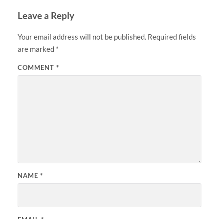
Leave a Reply
Your email address will not be published.
Required fields
are marked
*
COMMENT
*
NAME
*