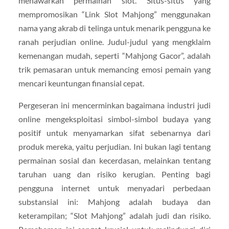
menawarkan permainan slot. Situs-situs yang
mempromosikan “Link Slot Mahjong” menggunakan
nama yang akrab di telinga untuk menarik pengguna ke
ranah perjudian online. Judul-judul yang mengklaim
kemenangan mudah, seperti “Mahjong Gacor”, adalah
trik pemasaran untuk memancing emosi pemain yang
mencari keuntungan finansial cepat.
Pergeseran ini mencerminkan bagaimana industri judi
online mengeksploitasi simbol-simbol budaya yang
positif untuk menyamarkan sifat sebenarnya dari
produk mereka, yaitu perjudian. Ini bukan lagi tentang
permainan sosial dan kecerdasan, melainkan tentang
taruhan uang dan risiko kerugian. Penting bagi
pengguna internet untuk menyadari perbedaan
substansial ini: Mahjong adalah budaya dan
keterampilan; “Slot Mahjong” adalah judi dan risiko.