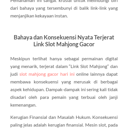
Pemahaman ini sangat krusial untuk melindungi diri
dari bahaya yang tersembunyi di balik link-link yang
menjanjikan kekayaan instan.
Bahaya dan Konsekuensi Nyata Terjerat
Link Slot Mahjong Gacor
Meskipun terlihat hanya sebagai permainan digital
yang menarik, terjerat dalam “Link Slot Mahjong” dan
judi
slot mahjong gacor hari ini
online lainnya dapat
membawa konsekuensi yang merusak di berbagai
aspek kehidupan. Dampak-dampak ini sering kali tidak
disadari oleh para pemain yang terbuai oleh janji
kemenangan.
Kerugian Finansial dan Masalah Hukum. Konsekuensi
paling jelas adalah kerugian finansial. Mesin slot, pada