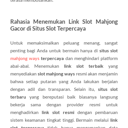
Rahasia Menemukan Link Slot Mahjong
Gacor di Situs Slot Terpercaya
Untuk memaksimalkan peluang menang, sangat
penting bagi Anda untuk bermain hanya di
situs slot
mahjong ways
terpercaya
dan menghindari platform
abal-abal. Menemukan
link slot terbaik
yang
menyediakan
slot mahjong ways
resmi akan menjamin
bahwa setiap putaran yang Anda lakukan berjalan
dengan adil dan transparan. Selain itu,
situs slot
terbaru
yang bereputasi baik biasanya langsung
bekerja sama dengan provider resmi untuk
menghadirkan
link slot resmi
dengan pembaruan
sistem keamanan tingkat tinggi. Bermain melalui
link
slot terpercaya
tidak hanya mengamankan data