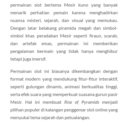
permainan slot bertema Mesir kuno yang banyak
menarik perhatian pemain karena menghadirkan
nuansa misteri, sejarah, dan visual yang memukau.
Dengan latar belakang piramida megah dan simbol-
simbol khas peradaban Mesir seperti firaun, scarab,
dan artefak emas, permainan ini memberikan
pengalaman bermain yang tidak hanya menghibur
tetapi juga imersif.
Permainan slot ini biasanya dikembangkan dengan
format modern yang mendukung fitur-fitur interaktif,
seperti gulungan dinamis, animasi berkualitas tinggi,
serta efek suara yang memperkuat suasana gurun pasir
Mesir. Hal ini membuat
Rise of Pyramids
menjadi
pilihan populer di kalangan penggemar slot online yang
menyukai tema sejarah dan petualangan.