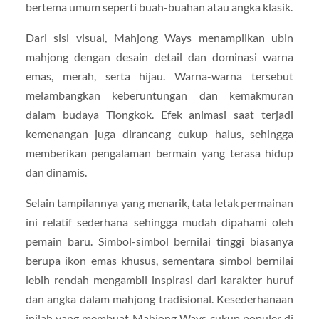
bertema umum seperti buah-buahan atau angka klasik.
Dari sisi visual, Mahjong Ways menampilkan ubin
mahjong dengan desain detail dan dominasi warna
emas, merah, serta hijau. Warna-warna tersebut
melambangkan keberuntungan dan kemakmuran
dalam budaya Tiongkok. Efek animasi saat terjadi
kemenangan juga dirancang cukup halus, sehingga
memberikan pengalaman bermain yang terasa hidup
dan dinamis.
Selain tampilannya yang menarik, tata letak permainan
ini relatif sederhana sehingga mudah dipahami oleh
pemain baru. Simbol-simbol bernilai tinggi biasanya
berupa ikon emas khusus, sementara simbol bernilai
lebih rendah mengambil inspirasi dari karakter huruf
dan angka dalam mahjong tradisional. Kesederhanaan
inilah yang membuat Mahjong Ways cukup populer di