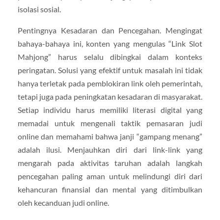
isolasi sosial.
Pentingnya Kesadaran dan Pencegahan. Mengingat
bahaya-bahaya ini, konten yang mengulas “Link Slot
Mahjong” harus selalu dibingkai dalam konteks
peringatan. Solusi yang efektif untuk masalah ini tidak
hanya terletak pada pemblokiran link oleh pemerintah,
tetapi juga pada peningkatan kesadaran di masyarakat.
Setiap individu harus memiliki literasi digital yang
memadai untuk mengenali taktik pemasaran judi
online dan memahami bahwa janji “gampang menang”
adalah ilusi. Menjauhkan diri dari link-link yang
mengarah pada aktivitas taruhan adalah langkah
pencegahan paling aman untuk melindungi diri dari
kehancuran finansial dan mental yang ditimbulkan
oleh kecanduan judi online.