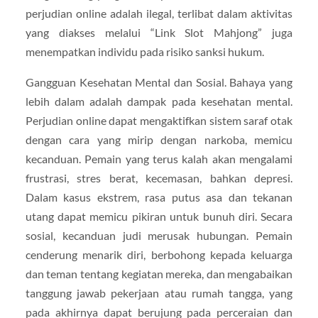
perjudian online adalah ilegal, terlibat dalam aktivitas
yang diakses melalui “Link Slot Mahjong” juga
menempatkan individu pada risiko sanksi hukum.
Gangguan Kesehatan Mental dan Sosial. Bahaya yang
lebih dalam adalah dampak pada kesehatan mental.
Perjudian online dapat mengaktifkan sistem saraf otak
dengan cara yang mirip dengan narkoba, memicu
kecanduan. Pemain yang terus kalah akan mengalami
frustrasi, stres berat, kecemasan, bahkan depresi.
Dalam kasus ekstrem, rasa putus asa dan tekanan
utang dapat memicu pikiran untuk bunuh diri. Secara
sosial, kecanduan judi merusak hubungan. Pemain
cenderung menarik diri, berbohong kepada keluarga
dan teman tentang kegiatan mereka, dan mengabaikan
tanggung jawab pekerjaan atau rumah tangga, yang
pada akhirnya dapat berujung pada perceraian dan