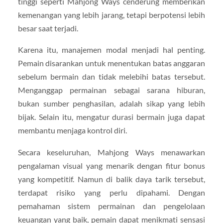
tinggi seperti Mahjong Ways cenderung memberikan
kemenangan yang lebih jarang, tetapi berpotensi lebih
besar saat terjadi.
Karena itu, manajemen modal menjadi hal penting.
Pemain disarankan untuk menentukan batas anggaran
sebelum bermain dan tidak melebihi batas tersebut.
Menganggap permainan sebagai sarana hiburan,
bukan sumber penghasilan, adalah sikap yang lebih
bijak. Selain itu, mengatur durasi bermain juga dapat
membantu menjaga kontrol diri.
Secara keseluruhan, Mahjong Ways menawarkan
pengalaman visual yang menarik dengan fitur bonus
yang kompetitif. Namun di balik daya tarik tersebut,
terdapat risiko yang perlu dipahami. Dengan
pemahaman sistem permainan dan pengelolaan
keuangan yang baik, pemain dapat menikmati sensasi