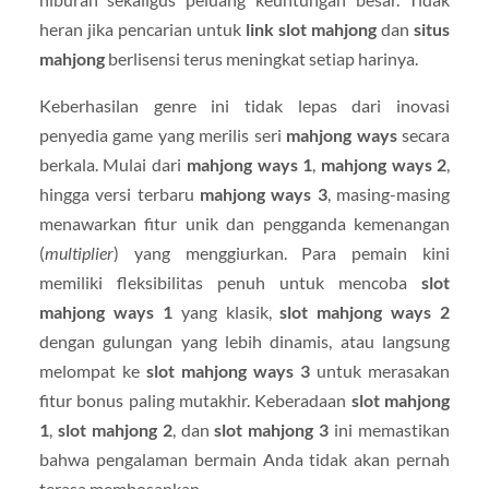
heran jika pencarian untuk
link slot mahjong
dan
situs
mahjong
berlisensi terus meningkat setiap harinya.
Keberhasilan genre ini tidak lepas dari inovasi
penyedia game yang merilis seri
mahjong ways
secara
berkala. Mulai dari
mahjong ways 1
,
mahjong ways 2
,
hingga versi terbaru
mahjong ways 3
, masing-masing
menawarkan fitur unik dan pengganda kemenangan
(
multiplier
) yang menggiurkan. Para pemain kini
memiliki fleksibilitas penuh untuk mencoba
slot
mahjong ways 1
yang klasik,
slot mahjong ways 2
dengan gulungan yang lebih dinamis, atau langsung
melompat ke
slot mahjong ways 3
untuk merasakan
fitur bonus paling mutakhir. Keberadaan
slot mahjong
1
,
slot mahjong 2
, dan
slot mahjong 3
ini memastikan
bahwa pengalaman bermain Anda tidak akan pernah
terasa membosankan.