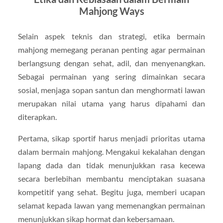
Mahjong Ways
Selain aspek teknis dan strategi, etika bermain
mahjong memegang peranan penting agar permainan
berlangsung dengan sehat, adil, dan menyenangkan.
Sebagai permainan yang sering dimainkan secara
sosial, menjaga sopan santun dan menghormati lawan
merupakan nilai utama yang harus dipahami dan
diterapkan.
Pertama, sikap sportif harus menjadi prioritas utama
dalam bermain mahjong. Mengakui kekalahan dengan
lapang dada dan tidak menunjukkan rasa kecewa
secara berlebihan membantu menciptakan suasana
kompetitif yang sehat. Begitu juga, memberi ucapan
selamat kepada lawan yang memenangkan permainan
menunjukkan sikap hormat dan kebersamaan.