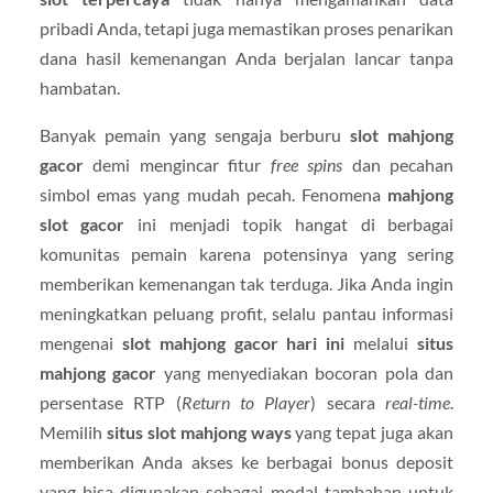
pribadi Anda, tetapi juga memastikan proses penarikan
dana hasil kemenangan Anda berjalan lancar tanpa
hambatan.
Banyak pemain yang sengaja berburu
slot mahjong
gacor
demi mengincar fitur
free spins
dan pecahan
simbol emas yang mudah pecah. Fenomena
mahjong
slot gacor
ini menjadi topik hangat di berbagai
komunitas pemain karena potensinya yang sering
memberikan kemenangan tak terduga. Jika Anda ingin
meningkatkan peluang profit, selalu pantau informasi
mengenai
slot mahjong gacor hari ini
melalui
situs
mahjong gacor
yang menyediakan bocoran pola dan
persentase RTP (
Return to Player
) secara
real-time
.
Memilih
situs slot mahjong ways
yang tepat juga akan
memberikan Anda akses ke berbagai bonus deposit
yang bisa digunakan sebagai modal tambahan untuk