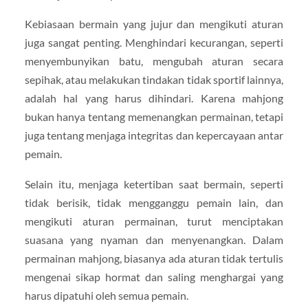
Kebiasaan bermain yang jujur dan mengikuti aturan
juga sangat penting. Menghindari kecurangan, seperti
menyembunyikan batu, mengubah aturan secara
sepihak, atau melakukan tindakan tidak sportif lainnya,
adalah hal yang harus dihindari. Karena mahjong
bukan hanya tentang memenangkan permainan, tetapi
juga tentang menjaga integritas dan kepercayaan antar
pemain.
Selain itu, menjaga ketertiban saat bermain, seperti
tidak berisik, tidak mengganggu pemain lain, dan
mengikuti aturan permainan, turut menciptakan
suasana yang nyaman dan menyenangkan. Dalam
permainan mahjong, biasanya ada aturan tidak tertulis
mengenai sikap hormat dan saling menghargai yang
harus dipatuhi oleh semua pemain.