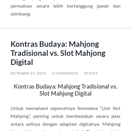
permainan secara lebih bertanggung jawab dan
seimbang.
Kontras Budaya: Mahjong
Tradisional vs. Slot Mahjong
Digital
OCTOBER 17, 2025
/
0 COMMENTS
/
STICKY
Kontras Budaya: Mahjong Tradisional vs.
Slot Mahjong Digital
Untuk memahami sepenuhnya fenomena “Link Slot
Mahjong”, penting untuk membedakan secara jelas
antara aslinya dengan adaptasi digitalnya. Mahjong