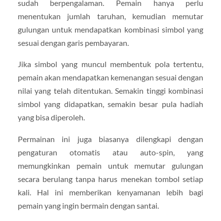
sudah berpengalaman. Pemain hanya perlu
menentukan jumlah taruhan, kemudian memutar
gulungan untuk mendapatkan kombinasi simbol yang
sesuai dengan garis pembayaran.
Jika simbol yang muncul membentuk pola tertentu,
pemain akan mendapatkan kemenangan sesuai dengan
nilai yang telah ditentukan. Semakin tinggi kombinasi
simbol yang didapatkan, semakin besar pula hadiah
yang bisa diperoleh.
Permainan ini juga biasanya dilengkapi dengan
pengaturan otomatis atau auto-spin, yang
memungkinkan pemain untuk memutar gulungan
secara berulang tanpa harus menekan tombol setiap
kali. Hal ini memberikan kenyamanan lebih bagi
pemain yang ingin bermain dengan santai.