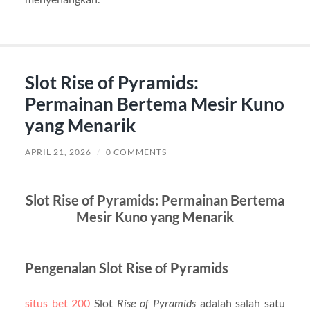
Slot Rise of Pyramids:
Permainan Bertema Mesir Kuno
yang Menarik
APRIL 21, 2026
/
0 COMMENTS
Slot Rise of Pyramids: Permainan Bertema
Mesir Kuno yang Menarik
Pengenalan Slot Rise of Pyramids
situs bet 200
Slot
Rise of Pyramids
adalah salah satu