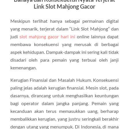
Link Slot Mahjong Gacor
Meskipun terlihat hanya sebagai permainan digital
yang menarik, terjerat dalam “Link Slot Mahjong” dan
judi
slot mahjong gacor hari ini
online lainnya dapat
membawa konsekuensi yang merusak di berbagai
aspek kehidupan. Dampak-dampak ini sering kali tidak
disadari oleh para pemain yang terbuai oleh janji
kemenangan.
Kerugian Finansial dan Masalah Hukum. Konsekuensi
paling jelas adalah kerugian finansial. Mesin slot, pada
dasarnya, dirancang untuk menghasilkan keuntungan
bagi operator dalam jangka panjang. Pemain yang
kecanduan akan terus memasukkan uang, berharap
membalikkan kerugian, yang justru seringkali berakhir
dengan utang yang menumpuk. Di Indonesia, di mana