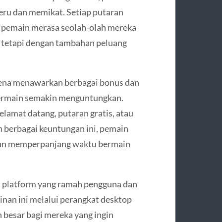
eru dan memikat. Setiap putaran
 pemain merasa seolah-olah mereka
 tetapi dengan tambahan peluang
rena menawarkan berbagai bonus dan
ermain semakin menguntungkan.
elamat datang, putaran gratis, atau
n berbagai keuntungan ini, pemain
an memperpanjang waktu bermain
n platform yang ramah pengguna dan
nan ini melalui perangkat desktop
h besar bagi mereka yang ingin