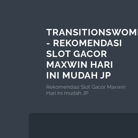
TRANSITIONSWOM
- REKOMENDASI
SLOT GACOR
MAXWIN HARI
INI MUDAH JP
Rekomendasi Slot Gacor Maxwin
Hari Ini mudah JP