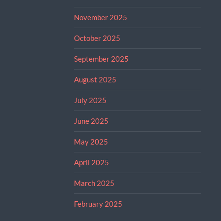
November 2025
October 2025
September 2025
August 2025
July 2025
June 2025
May 2025
April 2025
March 2025
February 2025