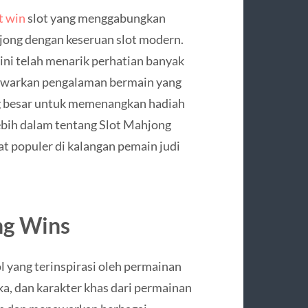
t win
slot yang menggabungkan
jong dengan keseruan slot modern.
ni telah menarik perhatian banyak
enawarkan pengalaman bermain yang
 besar untuk memenangkan hadiah
ebih dalam tentang Slot Mahjong
t populer di kalangan pemain judi
ng Wins
yang terinspirasi oleh permainan
ka, dan karakter khas dari permainan