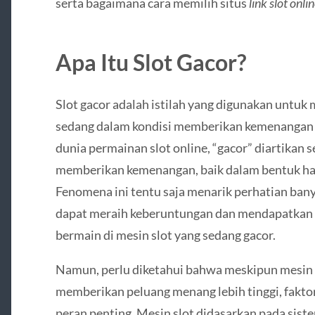
serta bagaimana cara memilih situs
link slot onli
Apa Itu Slot Gacor?
Slot gacor adalah istilah yang digunakan untu
sedang dalam kondisi memberikan kemenangan l
dunia permainan slot online, “gacor” diartikan
memberikan kemenangan, baik dalam bentuk had
Fenomena ini tentu saja menarik perhatian ban
dapat meraih keberuntungan dan mendapatkan
bermain di mesin slot yang sedang gacor.
Namun, perlu diketahui bahwa meskipun mesin s
memberikan peluang menang lebih tinggi, fakt
peran penting. Mesin slot didasarkan pada sist