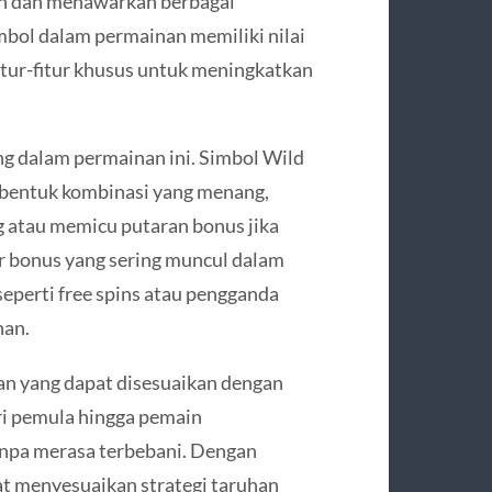
ngan dan menawarkan berbagai
bol dalam permainan memiliki nilai
tur-fitur khusus untuk meningkatkan
ng dalam permainan ini. Simbol Wild
mbentuk kombinasi yang menang,
 atau memicu putaran bonus jika
ur bonus yang sering muncul dalam
eperti free spins atau pengganda
nan.
an yang dapat disesuaikan dengan
ri pemula hingga pemain
npa merasa terbebani. Dengan
at menyesuaikan strategi taruhan