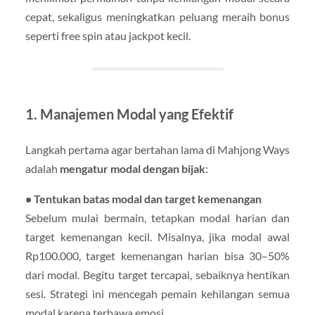
cepat, sekaligus meningkatkan peluang meraih bonus
seperti free spin atau jackpot kecil.
1. Manajemen Modal yang Efektif
Langkah pertama agar bertahan lama di Mahjong Ways
adalah
mengatur modal dengan bijak
:
• Tentukan batas modal dan target kemenangan
Sebelum mulai bermain, tetapkan modal harian dan
target kemenangan kecil. Misalnya, jika modal awal
Rp100.000, target kemenangan harian bisa 30–50%
dari modal. Begitu target tercapai, sebaiknya hentikan
sesi. Strategi ini mencegah pemain kehilangan semua
modal karena terbawa emosi.