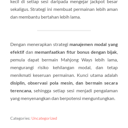
kecil di setiap sesi daripada mengejar jackpot besar
sekaligus. Strategi ini membuat permainan lebih aman
dan membantu bertahan lebih lama.
Dengan menerapkan strategi
manajemen modal yang
efektif
dan
memanfaatkan fitur bonus dengan bijak
,
pemula dapat bermain Mahjong Ways lebih lama,
mengurangi risiko kehilangan modal, dan tetap
menikmati keseruan permainan. Kunci utama adalah
disiplin, observasi pola mesin, dan bermain secara
terencana
, sehingga setiap sesi menjadi pengalaman
yang menyenangkan dan berpotensi menguntungkan.
Categories:
Uncategorized