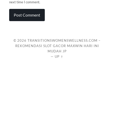
next time I comment.
© 2026
TRANSITIONSWOMENSWELLNESS.COM –
REKOMENDASI SLOT GACOR MAXWIN HARI INI
MUDAH JP
—
UP ↑