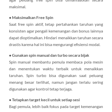
maksimal.
• Maksimalkan Free Spin
Saat free spin aktif, tetap pertahankan taruhan yang
konsisten agar pengali kemenangan dan bonus lainnya
dapat dioptimalkan. Hindari menaikkan taruhan secara
drastis karena hal ini bisa mengurangi efisiensi modal.
• Gunakan spin manual dan turbo secara bijak
Spin manual membantu pemula membaca pola mesin
dan menentukan waktu terbaik untuk menaikkan
taruhan. Spin turbo bisa digunakan saat peluang
menang besar terlihat, namun jangan terlalu sering
digunakan agar kontrol tetap terjaga.
• Tetapkan target kecil untuk setiap sesi
Bagi pemula, lebih baik fokus pada target kemenangan