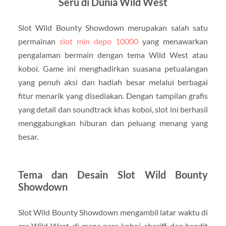
Seru di Dunia Wild West
Slot Wild Bounty Showdown merupakan salah satu
permainan
slot min depo 10000
yang menawarkan
pengalaman bermain dengan tema Wild West atau
koboi. Game ini menghadirkan suasana petualangan
yang penuh aksi dan hadiah besar melalui berbagai
fitur menarik yang disediakan. Dengan tampilan grafis
yang detail dan soundtrack khas koboi, slot ini berhasil
menggabungkan hiburan dan peluang menang yang
besar.
Tema dan Desain Slot Wild Bounty
Showdown
Slot Wild Bounty Showdown mengambil latar waktu di
era Wild West, di mana para koboi, sheriff, dan bandit