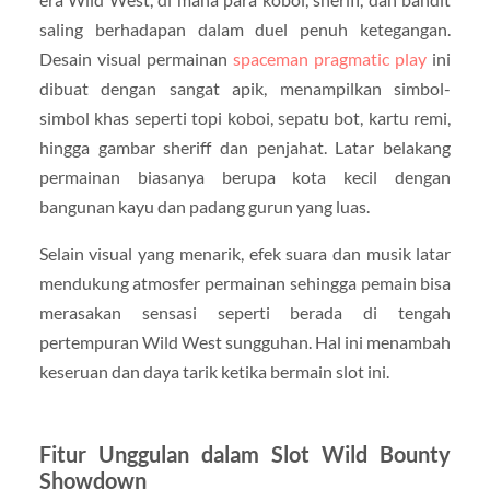
saling berhadapan dalam duel penuh ketegangan.
Desain visual permainan
spaceman pragmatic play
ini
dibuat dengan sangat apik, menampilkan simbol-
simbol khas seperti topi koboi, sepatu bot, kartu remi,
hingga gambar sheriff dan penjahat. Latar belakang
permainan biasanya berupa kota kecil dengan
bangunan kayu dan padang gurun yang luas.
Selain visual yang menarik, efek suara dan musik latar
mendukung atmosfer permainan sehingga pemain bisa
merasakan sensasi seperti berada di tengah
pertempuran Wild West sungguhan. Hal ini menambah
keseruan dan daya tarik ketika bermain slot ini.
Fitur Unggulan dalam Slot Wild Bounty
Showdown