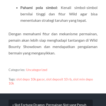
Pahami pola simbol:
Kenali simbol-simbol
bernilai tinggi dan fitur Wild agar bisa
menentukan strategi taruhan yang tepat.
Dengan memahami fitur dan mekanisme permainan,
pemain akan lebih siap menghadapi tantangan di Wild
Bounty Showdown dan mendapatkan pengalaman
bermain yang mengasyikkan.
Categories:
Uncategorized
Tags:
slot depo 10k gacor
,
slot deposit 10 rb
,
slot min depo
10k
« Slot Fortune Dragon: Permainan Slot yang Penuh