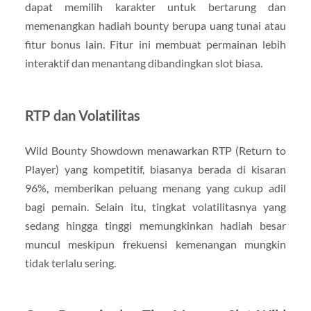
dapat memilih karakter untuk bertarung dan
memenangkan hadiah bounty berupa uang tunai atau
fitur bonus lain. Fitur ini membuat permainan lebih
interaktif dan menantang dibandingkan slot biasa.
RTP dan Volatilitas
Wild Bounty Showdown menawarkan RTP (Return to
Player) yang kompetitif, biasanya berada di kisaran
96%, memberikan peluang menang yang cukup adil
bagi pemain. Selain itu, tingkat volatilitasnya yang
sedang hingga tinggi memungkinkan hadiah besar
muncul meskipun frekuensi kemenangan mungkin
tidak terlalu sering.