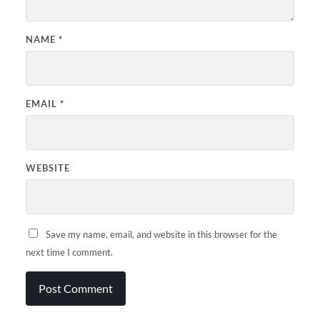
NAME
*
EMAIL
*
WEBSITE
Save my name, email, and website in this browser for the
next time I comment.