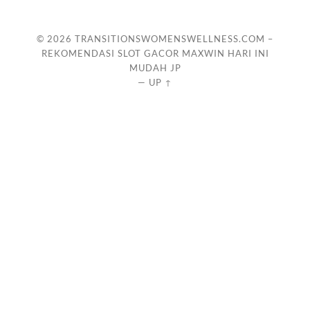
© 2026
TRANSITIONSWOMENSWELLNESS.COM –
REKOMENDASI SLOT GACOR MAXWIN HARI INI
MUDAH JP
—
UP ↑