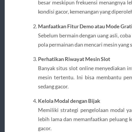
besar meskipun frekuensi menangnya le
kondisi gacor, kemenangan yang diperoleh
Manfaatkan Fitur Demo atau Mode Grat
Sebelum bermain dengan uang asli, cob
pola permainan dan mencari mesin yang
Perhatikan Riwayat Mesin Slot
Banyak situs slot online menyediakan i
mesin tertentu. Ini bisa membantu pe
sedang gacor.
Kelola Modal dengan Bijak
Memiliki strategi pengelolaan modal 
lebih lama dan memanfaatkan peluang k
gacor.