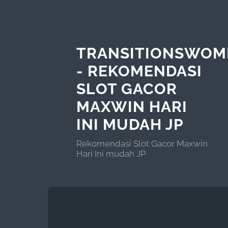
TRANSITIONSWOM
- REKOMENDASI
SLOT GACOR
MAXWIN HARI
INI MUDAH JP
Rekomendasi Slot Gacor Maxwin
Hari Ini mudah JP