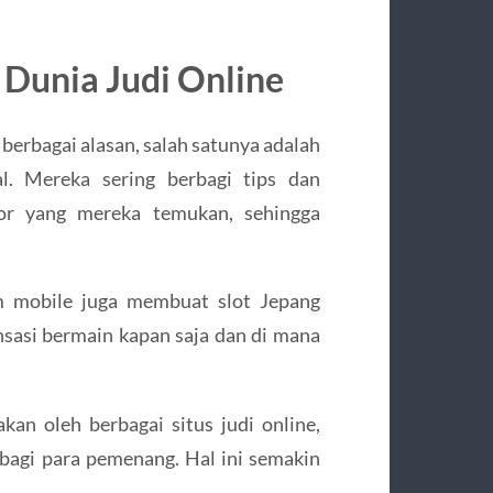
i Dunia Judi Online
 berbagai alasan, salah satunya adalah
l. Mereka sering berbagi tips dan
or yang mereka temukan, sehingga
rm mobile juga membuat slot Jepang
sasi bermain kapan saja dan di mana
an oleh berbagai situs judi online,
agi para pemenang. Hal ini semakin