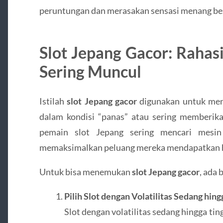
peruntungan dan merasakan sensasi menang be
Slot Jepang Gacor: Raha
Sering Muncul
Istilah
slot Jepang gacor
digunakan untuk men
dalam kondisi “panas” atau sering memberi
pemain slot Jepang sering mencari mesin
memaksimalkan peluang mereka mendapatkan ha
Untuk bisa menemukan
slot Jepang gacor
, ada 
Pilih Slot dengan Volatilitas Sedang hing
Slot dengan volatilitas sedang hingga t