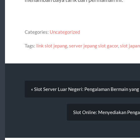
Categories:
Uncategorized
Tags:
link slot jepang
,
server jepang slot gacor
,
slot japa
« Slot Server Luar Negeri: Pengalaman Bermain yang
Slot Online: Menyediakan Peng