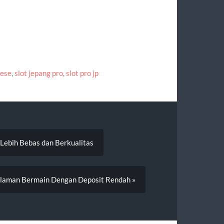
nese
,
slot jepang pro
,
slot pro jp
 Lebih Bebas dan Berkualitas
alaman Bermain Dengan Deposit Rendah »