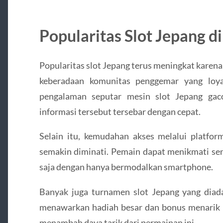
Popularitas Slot Jepang d
Popularitas slot Jepang terus meningkat karena
keberadaan komunitas penggemar yang loya
pengalaman seputar mesin slot Jepang gac
informasi tersebut tersebar dengan cepat.
Selain itu, kemudahan akses melalui platfo
semakin diminati. Pemain dapat menikmati sen
saja dengan hanya bermodalkan smartphone.
Banyak juga turnamen slot Jepang yang diadak
menawarkan hadiah besar dan bonus menarik b
menambah daya tarik dari permainan ini.