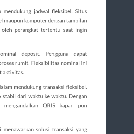
 mendukung jadwal fleksibel. Situs
sel maupun komputer dengan tampilan
oleh perangkat tertentu saat ingin
ominal deposit. Pengguna dapat
oses rumit. Fleksibilitas nominal ini
aktivitas.
dalam mendukung transaksi fleksibel.
p stabil dari waktu ke waktu. Dengan
at mengandalkan QRIS kapan pun
i menawarkan solusi transaksi yang