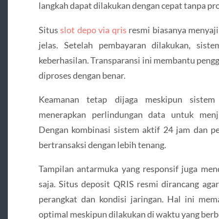
langkah dapat dilakukan dengan cepat tanpa p
Situs
slot depo via qris
resmi biasanya menyajik
jelas. Setelah pembayaran dilakukan, sist
keberhasilan. Transparansi ini membantu peng
diproses dengan benar.
Keamanan tetap dijaga meskipun sistem 
menerapkan perlindungan data untuk menja
Dengan kombinasi sistem aktif 24 jam dan p
bertransaksi dengan lebih tenang.
Tampilan antarmuka yang responsif juga me
saja. Situs deposit QRIS resmi dirancang aga
perangkat dan kondisi jaringan. Hal ini me
optimal meskipun dilakukan di waktu yang ber