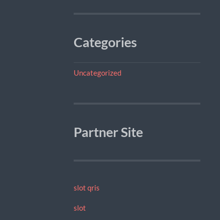
Categories
Uncategorized
Partner Site
slot qris
slot