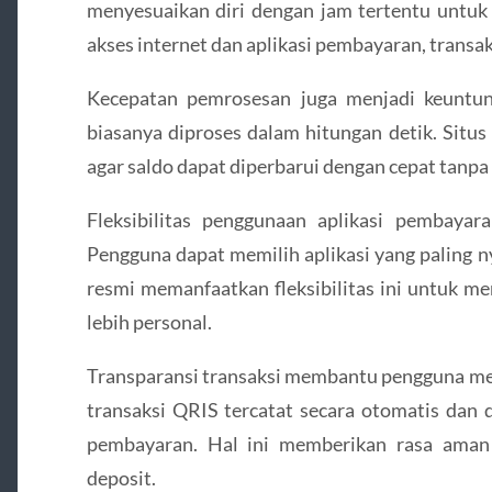
menyesuaikan diri dengan jam tertentu untuk
akses internet dan aplikasi pembayaran, transak
Kecepatan pemrosesan juga menjadi keuntun
biasanya diproses dalam hitungan detik. Situs
agar saldo dapat diperbarui dengan cepat tanp
Fleksibilitas penggunaan aplikasi pembaya
Pengguna dapat memilih aplikasi yang paling 
resmi memanfaatkan fleksibilitas ini untuk m
lebih personal.
Transparansi transaksi membantu pengguna me
transaksi QRIS tercatat secara otomatis dan d
pembayaran. Hal ini memberikan rasa aman 
deposit.