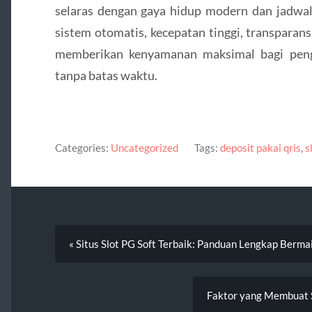
selaras dengan gaya hidup modern dan jadwal
sistem otomatis, kecepatan tinggi, transparans
memberikan kenyamanan maksimal bagi pen
tanpa batas waktu.
Categories:
Uncategorized
Tags:
deposit pakai qris
,
s
« Situs Slot PG Soft Terbaik: Panduan Lengkap Bermai
Faktor yang Membuat Sl