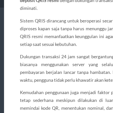
deposit QRIS resmi
dengan dukungan transaksi
diminati.
Sistem QRIS dirancang untuk beroperasi secar
diproses kapan saja tanpa harus menunggu jam
QRIS resmi memanfaatkan keunggulan ini aga
setiap saat sesuai kebutuhan.
Dukungan transaksi 24 jam sangat bergantung 
biasanya menggunakan server yang selal
pembayaran berjalan lancar tanpa hambatan. 
waktu, pengguna tidak perlu khawatir akan kete
Kemudahan penggunaan juga menjadi faktor pe
tetap sederhana meskipun dilakukan di lua
memindai kode QR, menentukan nominal, da