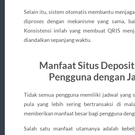
Selain itu, sistem otomatis membantu menjaga 
diproses dengan mekanisme yang sama, ba
Konsistensi inilah yang membuat QRIS men
diandalkan sepanjang waktu.
Manfaat Situs Deposit
Pengguna dengan Ja
Tidak semua pengguna memiliki jadwal yang sa
pula yang lebih sering bertransaksi di ma
memberikan manfaat besar bagi pengguna dengan
Salah satu manfaat utamanya adalah kebeb