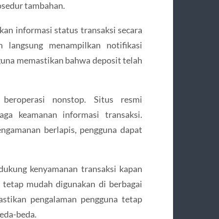
rosedur tambahan.
an informasi status transaksi secara
em langsung menampilkan notifikasi
guna memastikan bahwa deposit telah
beroperasi nonstop. Situs resmi
ga keamanan informasi transaksi.
engamanan berlapis, pengguna dapat
ndukung kenyamanan transaksi kapan
r tetap mudah digunakan di berbagai
mastikan pengalaman pengguna tetap
beda-beda.