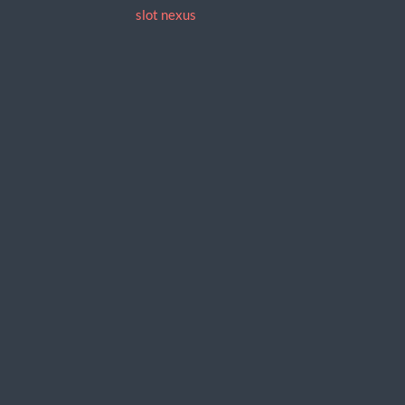
slot nexus