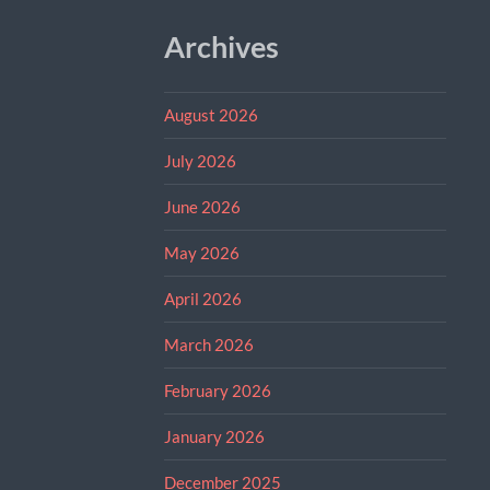
Archives
August 2026
July 2026
June 2026
May 2026
April 2026
March 2026
February 2026
January 2026
December 2025