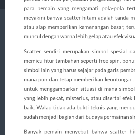
para pemain yang mengamati pola-pola ter
meyakini bahwa scatter hitam adalah tanda me
atau siap memberikan kemenangan besar, teru
muncul dengan warna lebih gelap atau efek visu
Scatter sendiri merupakan simbol spesial d
memicu fitur tambahan seperti free spin, bonus
simbol lain yang harus sejajar pada garis pemb
mana pun dan tetap memberikan keuntungan. N
untuk menggambarkan situasi di mana simbol 
yang lebih pekat, misterius, atau disertai efe
baik. Walau tidak ada bukti teknis yang mendu
sudah menjadi bagian dari budaya permainan slo
Banyak pemain menyebut bahwa scatter hi