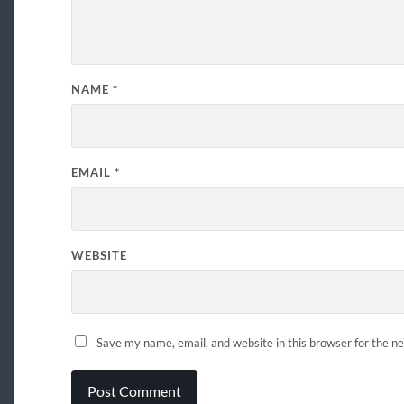
NAME
*
EMAIL
*
WEBSITE
Save my name, email, and website in this browser for the n