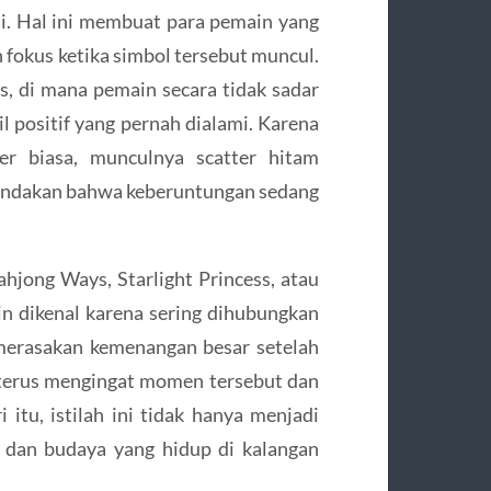
i. Hal ini membuat para pemain yang
fokus ketika simbol tersebut muncul.
gis, di mana pemain secara tidak sadar
 positif yang pernah dialami. Karena
ter biasa, munculnya scatter hitam
enandakan bahwa keberuntungan sedang
jong Ways, Starlight Princess, atau
in dikenal karena sering dihubungkan
merasakan kemenangan besar setelah
 terus mengingat momen tersebut dan
itu, istilah ini tidak hanya menjadi
s dan budaya yang hidup di kalangan