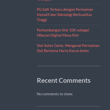
PG Soft Terbaru dengan Permainan
Inovatif dan Teknologi Berkualitas
Tinggi
Perkembangan Slot 10K sebagai
Hiburan Digital Masa Kini
Slot Aztec Gems: Mengenal Permainan
Slot Bertema Harta Karun Aztec
Recent Comments
No comments to show.