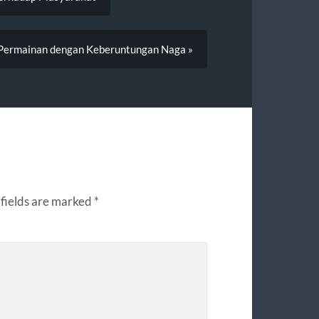
i Permainan dengan Keberuntungan Naga »
fields are marked
*