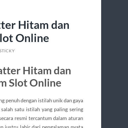
tter Hitam dan
lot Online
STICKY
atter Hitam dan
m Slot Online
ng penuh dengan istilah unik dan gaya
alah satu istilah yang paling sering
k secara resmi tercantum dalam aturan
 justru lahir dari pengalaman nyata