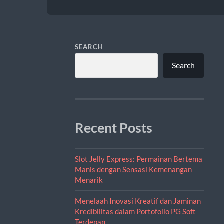
SEARCH
Search
Recent Posts
Slot Jelly Express: Permainan Bertema
Manis dengan Sensasi Kemenangan
Menarik
Menelaah Inovasi Kreatif dan Jaminan
Kredibilitas dalam Portofolio PG Soft
Terdepan