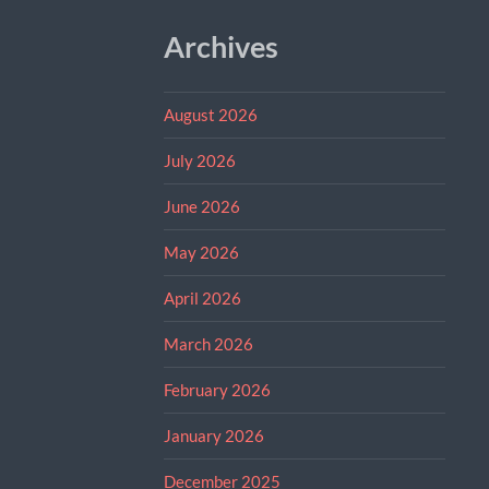
Archives
August 2026
July 2026
June 2026
May 2026
April 2026
March 2026
February 2026
January 2026
December 2025