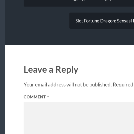
Slot Fortune Dragon: Sensas
Leave a Reply
Your email address will not be published.
Required 
COMMENT
*