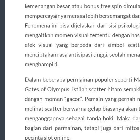
kemenangan besar atau bonus free spin dimula
mempercayainya merasa lebih bersemangat dan 
Fenomena ini bisa dijelaskan dari sisi psikolo
mengaitkan momen visual tertentu dengan hasil
efek visual yang berbeda dari simbol scat
menciptakan rasa antisipasi tinggi, seolah m
menghampiri.
Dalam beberapa permainan populer seperti Mah
Gates of Olympus, istilah scatter hitam semak
dengan momen “gacor”. Pemain yang pernah 
melihat scatter berwarna gelap biasanya akan
menganggapnya sebagai tanda hoki. Maka dari 
bagian dari permainan, tetapi juga dari mito
pecinta slot online.