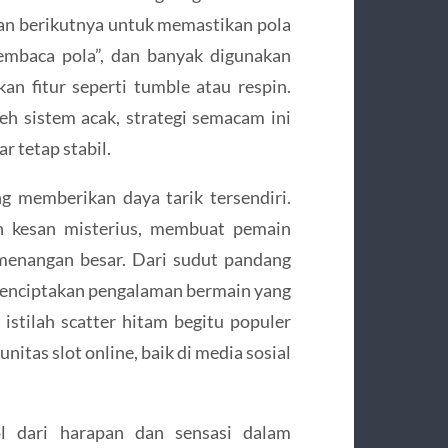
an berikutnya untuk memastikan pola
membaca pola”, dan banyak digunakan
 fitur seperti tumble atau respin.
eh sistem acak, strategi semacam ini
 tetap stabil.
g memberikan daya tarik tersendiri.
n kesan misterius, membuat pemain
menangan besar. Dari sudut pandang
 menciptakan pengalaman bermain yang
istilah scatter hitam begitu populer
itas slot online, baik di media sosial
ol dari harapan dan sensasi dalam