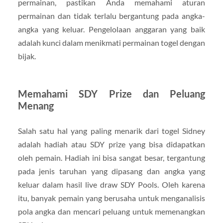
permainan, pastikan Anda memahami aturan
permainan dan tidak terlalu bergantung pada angka-
angka yang keluar. Pengelolaan anggaran yang baik
adalah kunci dalam menikmati permainan togel dengan
bijak.
Memahami SDY Prize dan Peluang
Menang
Salah satu hal yang paling menarik dari togel Sidney
adalah hadiah atau SDY prize yang bisa didapatkan
oleh pemain. Hadiah ini bisa sangat besar, tergantung
pada jenis taruhan yang dipasang dan angka yang
keluar dalam hasil live draw SDY Pools. Oleh karena
itu, banyak pemain yang berusaha untuk menganalisis
pola angka dan mencari peluang untuk memenangkan