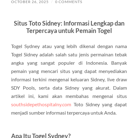
OCTOBER 26, 2025
/
0 COMMENTS
Situs Toto Sidney: Informasi Lengkap dan
Terpercaya untuk Pemain Togel
Togel Sydney atau yang lebih dikenal dengan nama
Togel Sidney adalah salah satu jenis permainan tebak
angka yang sangat populer di Indonesia. Banyak
pemain yang mencari situs yang dapat menyediakan
informasi terkini mengenai keluaran Sidney, live draw
SDY Pools, serta data Sidney yang akurat. Dalam
artikel ini, kami akan membahas mengenai situs
southsidepethospitalny.com
Toto Sidney yang dapat
menjadi sumber informasi terpercaya untuk Anda.
Apa Itu Togel Sydney?