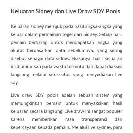
Keluaran Sidney dan Live Draw SDY Pools
Keluaran sidney merujuk pada hasil angka-angka yang
keluar dalam permainan togel dari Sidney. Setiap hari,
pemain berharap untuk mendapatkan angka yang
akurat berdasarkan data sebelumnya, yang sering
disebut sebagai data sidney. Biasanya, hasil keluaran
ini diumumkan pada waktu tertentu dan dapat diakses
langsung melalui situs-situs yang menyediakan live
sdy.
Live draw SDY pools adalah sebuah sistem yang
memungkinkan pemain untuk menyaksikan hasil
keluaran secara langsung. Live draw ini sangat populer
karena memberikan rasa transparansi dan
kepercayaan kepada pemain. Melalui live sydney, para