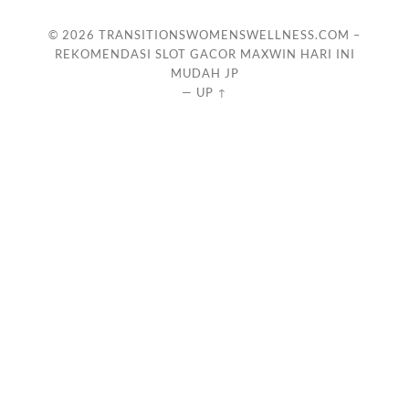
© 2026
TRANSITIONSWOMENSWELLNESS.COM –
REKOMENDASI SLOT GACOR MAXWIN HARI INI
MUDAH JP
—
UP ↑