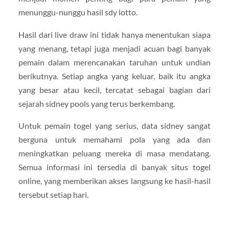
menunggu-nunggu hasil sdy lotto.
Hasil dari live draw ini tidak hanya menentukan siapa
yang menang, tetapi juga menjadi acuan bagi banyak
pemain dalam merencanakan taruhan untuk undian
berikutnya. Setiap angka yang keluar, baik itu angka
yang besar atau kecil, tercatat sebagai bagian dari
sejarah sidney pools yang terus berkembang.
Untuk pemain togel yang serius, data sidney sangat
berguna untuk memahami pola yang ada dan
meningkatkan peluang mereka di masa mendatang.
Semua informasi ini tersedia di banyak situs togel
online, yang memberikan akses langsung ke hasil-hasil
tersebut setiap hari.