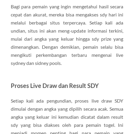
Bagi para pemain yang ingin mengetahui hasil secara
cepat dan akurat, mereka bisa mengakses sdy hari ini
melalui berbagai situs terpercaya. Setiap kali ada
undian, situs ini akan meng-update informasi terkini,
mulai dari angka yang keluar hingga sdy prize yang
dimenangkan. Dengan demikian, pemain selalu bisa
mengikuti perkembangan terbaru mengenai live
sydney dan sidney pools.
Proses Live Draw dan Result SDY
Setiap kali ada pengundian, proses live draw SDY
dimulai dengan angka yang dipilih secara acak. Semua
angka yang keluar ini kemudian dicatat dalam result
sdy yang bisa diakses oleh para pemain togel. Ini
menjadi momen penting bagi para pemain yang