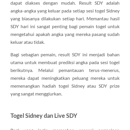
dapat diakses dengan mudah. Result SDY adalah
angka-angka yang keluar pada setiap sesi togel Sidney
yang biasanya dilakukan setiap hari. Memantau hasil
SDY hari ini sangat penting bagi pemain togel untuk
mengetahui apakah angka yang mereka pasang sudah
keluar atau tidak.
Bagi sebagian pemain, result SDY ini menjadi bahan
utama untuk membuat prediksi angka pada sesi togel
berikutnya. Melalui pemantauan terus-menerus,
mereka dapat meningkatkan peluang mereka untuk
memenangkan hadiah togel Sidney atau SDY prize
yang sangat menggiurkan.
Togel Sidney dan Live SDY