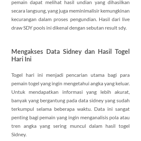
pemain dapat melihat hasil undian yang dihasilkan
secara langsung, yang juga meminimalisir kemungkinan
kecurangan dalam proses pengundian. Hasil dari live
draw SDY pools ini dikenal dengan sebutan result sdy.
Mengakses Data Sidney dan Hasil Togel
Hari Ini
Togel hari ini menjadi pencarian utama bagi para
pemain togel yang ingin mengetahui angka yang keluar.
Untuk mendapatkan informasi yang lebih akurat,
banyak yang bergantung pada data sidney yang sudah
terkumpul selama beberapa waktu. Data ini sangat
penting bagi pemain yang ingin menganalisis pola atau
tren angka yang sering muncul dalam hasil togel
Sidney.