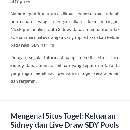
SDY prize.
Namun, penting untuk diingat bahwa togel adalah
permainan yang mengandalkan keberuntungan.
Meskipun analisis data Sidney dapat membantu, tidak
ada jaminan bahwa angka yang diprediksi akan keluar
pada hasil SDY hari ini.
Dengan segala informasi yang tersedia, situs Toto
Sidney dapat menjadi pilihan yang tepat untuk Anda
yang ingin menikmati permainan togel secara aman
dan terjamin.
Mengenal Situs Togel: Keluaran
Sidney dan Live Draw SDY Pools