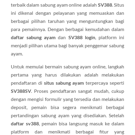
terbaik dalam sabung ayam online adalah
SV388
. Situs
ini dikenal dengan pelayanan yang memuaskan dan
berbagai pilihan taruhan yang menguntungkan bagi
para pemainnya. Dengan berbagai kemudahan dalam
daftar sabung ayam
dan
SV388 login
, platform ini
menjadi pilihan utama bagi banyak penggemar sabung
ayam.
Untuk memulai bermain sabung ayam online, langkah
pertama yang harus dilakukan adalah melakukan
pendaftaran di
situs sabung ayam
terpercaya seperti
SV388SV
. Proses pendaftaran sangat mudah, cukup
dengan mengisi formulir yang tersedia dan melakukan
deposit, pemain bisa segera menikmati berbagai
pertandingan sabung ayam yang disediakan. Setelah
daftar sv388
, pemain bisa langsung masuk ke dalam
platform dan menikmati berbagai fitur yang