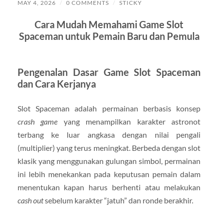
MAY 4, 2026
/
0 COMMENTS
/
STICKY
Cara Mudah Memahami Game Slot
Spaceman untuk Pemain Baru dan Pemula
Pengenalan Dasar Game Slot Spaceman
dan Cara Kerjanya
Slot Spaceman adalah permainan berbasis konsep
crash game
yang menampilkan karakter astronot
terbang ke luar angkasa dengan nilai pengali
(multiplier) yang terus meningkat. Berbeda dengan slot
klasik yang menggunakan gulungan simbol, permainan
ini lebih menekankan pada keputusan pemain dalam
menentukan kapan harus berhenti atau melakukan
cash out
sebelum karakter “jatuh” dan ronde berakhir.