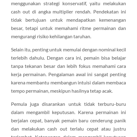
menggunakan strategi konservatif, yaitu melakukan
cash out di angka multiplier rendah. Pendekatan ini
tidak bertujuan untuk mendapatkan kemenangan
besar, tetapi untuk memahami ritme permainan dan
mengurangi risiko kehilangan taruhan.
Selain itu, penting untuk memulai dengan nominal kecil
terlebih dahulu. Dengan cara ini, pemain bisa belajar
tanpa tekanan besar dan lebih fokus memahami cara
kerja permainan. Pengalaman awal ini sangat penting
karena membantu membangun intuisi dalam membaca
tempo permainan, meskipun hasilnya tetap acak.
Pemula juga disarankan untuk tidak terburu-buru
dalam mengambil keputusan. Karena permainan ini
berjalan cepat, banyak pemain baru cenderung panik
dan melakukan cash out terlalu cepat atau justru
terlambat. Ketenangan dalam mengambil keputusan