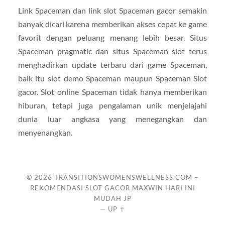
Link Spaceman dan link slot Spaceman gacor semakin
banyak dicari karena memberikan akses cepat ke game
favorit dengan peluang menang lebih besar. Situs
Spaceman pragmatic dan situs Spaceman slot terus
menghadirkan update terbaru dari game Spaceman,
baik itu slot demo Spaceman maupun Spaceman Slot
gacor. Slot online Spaceman tidak hanya memberikan
hiburan, tetapi juga pengalaman unik menjelajahi
dunia luar angkasa yang menegangkan dan
menyenangkan.
© 2026
TRANSITIONSWOMENSWELLNESS.COM –
REKOMENDASI SLOT GACOR MAXWIN HARI INI
MUDAH JP
—
UP ↑