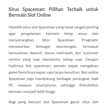
Situs Spaceman: Pilihan Terbaik untuk
Bermain Slot Online
Memilih situs slot Spaceman yang tepat sangat penting
agar pengalaman bermain tetap aman dan
menyenangkan. Situs Spaceman Pragmatic
menawarkan berbagai keuntungan, termasuk
kemudahan deposit, bonus melimpah, dan customer
service yang siap membantu setiap saat. Dengan
hadirnya link spaceman, pemain dapat mengakses
game favoritnya kapan saja tanpa kesulitan. Slot online
Spaceman juga mendukung berbagai perangkat, baik
PC maupun smartphone, sehingga fleksibilitas
bermain menjadi lebih tinggi.
Bagi yang mencari slot Spaceman gacor, situs slot