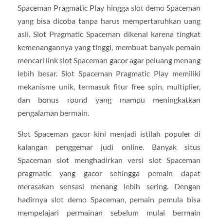
Spaceman Pragmatic Play hingga slot demo Spaceman
yang bisa dicoba tanpa harus mempertaruhkan uang
asli. Slot Pragmatic Spaceman dikenal karena tingkat
kemenangannya yang tinggi, membuat banyak pemain
mencari link slot Spaceman gacor agar peluang menang
lebih besar. Slot Spaceman Pragmatic Play memiliki
mekanisme unik, termasuk fitur free spin, multiplier,
dan bonus round yang mampu meningkatkan
pengalaman bermain.
Slot Spaceman gacor kini menjadi istilah populer di
kalangan penggemar judi online. Banyak situs
Spaceman slot menghadirkan versi slot Spaceman
pragmatic yang gacor sehingga pemain dapat
merasakan sensasi menang lebih sering. Dengan
hadirnya slot demo Spaceman, pemain pemula bisa
mempelajari permainan sebelum mulai bermain