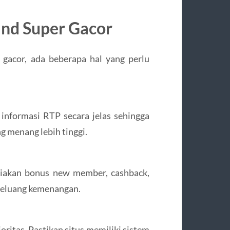
land Super Gacor
gacor, ada beberapa hal yang perlu
informasi RTP secara jelas sehingga
 menang lebih tinggi.
ediakan bonus new member, cashback,
peluang kemenangan.
ritas. Pastikan situs memiliki sistem