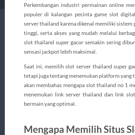
Perkembangan industri permainan online mem
populer di kalangan pecinta game slot digita
server thailand karena dikenal memiliki sistem
tinggi, serta akses yang mudah melalui berbaga
slot thailand super gacor semakin sering dib
sensasi jackpot lebih maksimal.
Saat ini, memilih slot server thailand super 
tetapi juga tentang menemukan platform yang te
akan membahas mengapa slot thailand no 1 me
menemukan link server thailand dan link slo
bermain yang optimal.
Mengapa Memilih Situs Sl