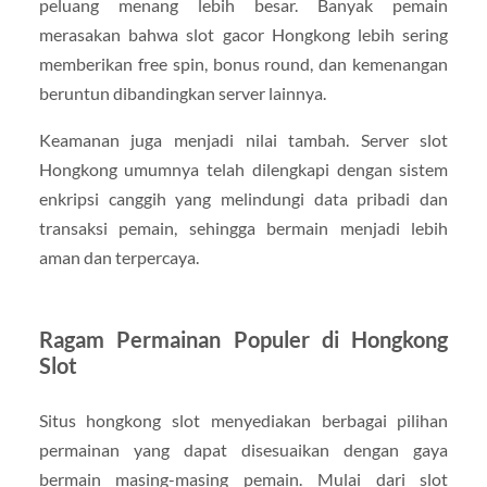
peluang menang lebih besar. Banyak pemain
merasakan bahwa slot gacor Hongkong lebih sering
memberikan free spin, bonus round, dan kemenangan
beruntun dibandingkan server lainnya.
Keamanan juga menjadi nilai tambah. Server slot
Hongkong umumnya telah dilengkapi dengan sistem
enkripsi canggih yang melindungi data pribadi dan
transaksi pemain, sehingga bermain menjadi lebih
aman dan terpercaya.
Ragam Permainan Populer di Hongkong
Slot
Situs hongkong slot menyediakan berbagai pilihan
permainan yang dapat disesuaikan dengan gaya
bermain masing-masing pemain. Mulai dari slot