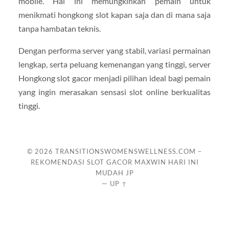
mobile. Hal ini memungkinkan pemain untuk
menikmati hongkong slot kapan saja dan di mana saja
tanpa hambatan teknis.
Dengan performa server yang stabil, variasi permainan
lengkap, serta peluang kemenangan yang tinggi, server
Hongkong slot gacor menjadi pilihan ideal bagi pemain
yang ingin merasakan sensasi slot online berkualitas
tinggi.
© 2026
TRANSITIONSWOMENSWELLNESS.COM –
REKOMENDASI SLOT GACOR MAXWIN HARI INI
MUDAH JP
—
UP ↑