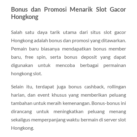
Bonus dan Promosi Menarik Slot Gacor
Hongkong
Salah satu daya tarik utama dari situs slot gacor
Hongkong adalah bonus dan promosi yang ditawarkan.
Pemain baru biasanya mendapatkan bonus member
baru, free spin, serta bonus deposit yang dapat
digunakan untuk mencoba berbagai permainan
hongkong slot.
Selain itu, terdapat juga bonus cashback, rollingan
harian, dan event khusus yang memberikan peluang
tambahan untuk meraih kemenangan. Bonus-bonus ini
dirancang untuk meningkatkan peluang menang
sekaligus memperpanjang waktu bermain di server slot
Hongkong.