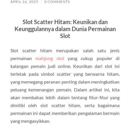
APRIL 16, 2025
/
0 COMMENTS
Slot Scatter Hitam: Keunikan dan
Keunggulannya dalam Dunia Permainan
Slot
Slot scatter hitam merupakan salah satu jenis
permainan
mahjong slot
yang cukup populer di
kalangan pemain judi online. Keunikan dari slot ini
terletak pada simbol scatter yang berwarna hitam,
yang memegang peranan penting dalam meningkatkan
peluang kemenangan pemain. Dalam artikel ini, kita
akan membahas lebih dalam tentang fitur-fitur yang
dimiliki oleh slot scatter hitam, serta bagaimana
permainan ini dapat memberikan pengalaman bermain
yang mengasyikkan.