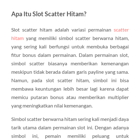
Apa Itu Slot Scatter Hitam?
Slot scatter hitam adalah variasi permainan
scatter
hitam
yang memiliki simbol scatter berwarna hitam,
yang sering kali berfungsi untuk membuka berbagai
fitur bonus dalam permainan. Dalam permainan slot,
simbol scatter biasanya memberikan kemenangan
meskipun tidak berada dalam garis payline yang sama.
Namun, pada slot scatter hitam, simbol ini bisa
membawa keuntungan lebih besar lagi karena dapat
memicu putaran bonus atau memberikan multiplier
yang meningkatkan nilai kemenangan.
Simbol scatter berwarna hitam sering kali menjadi daya
tarik utama dalam permainan slot ini. Dengan adanya
simbol ini, pemain memiliki peluang untuk