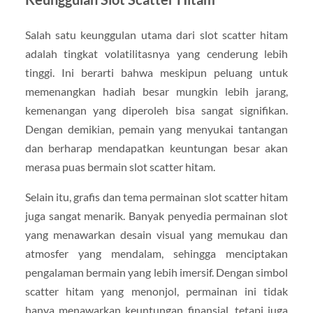
Salah satu keunggulan utama dari slot scatter hitam
adalah tingkat volatilitasnya yang cenderung lebih
tinggi. Ini berarti bahwa meskipun peluang untuk
memenangkan hadiah besar mungkin lebih jarang,
kemenangan yang diperoleh bisa sangat signifikan.
Dengan demikian, pemain yang menyukai tantangan
dan berharap mendapatkan keuntungan besar akan
merasa puas bermain slot scatter hitam.
Selain itu, grafis dan tema permainan slot scatter hitam
juga sangat menarik. Banyak penyedia permainan slot
yang menawarkan desain visual yang memukau dan
atmosfer yang mendalam, sehingga menciptakan
pengalaman bermain yang lebih imersif. Dengan simbol
scatter hitam yang menonjol, permainan ini tidak
hanya menawarkan keuntungan finansial, tetapi juga