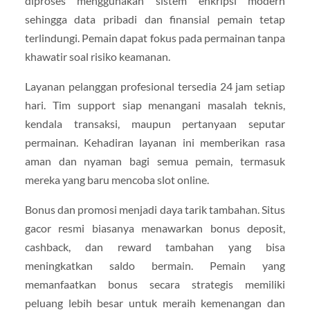
diproses menggunakan sistem enkripsi modern
sehingga data pribadi dan finansial pemain tetap
terlindungi. Pemain dapat fokus pada permainan tanpa
khawatir soal risiko keamanan.
Layanan pelanggan profesional tersedia 24 jam setiap
hari. Tim support siap menangani masalah teknis,
kendala transaksi, maupun pertanyaan seputar
permainan. Kehadiran layanan ini memberikan rasa
aman dan nyaman bagi semua pemain, termasuk
mereka yang baru mencoba slot online.
Bonus dan promosi menjadi daya tarik tambahan. Situs
gacor resmi biasanya menawarkan bonus deposit,
cashback, dan reward tambahan yang bisa
meningkatkan saldo bermain. Pemain yang
memanfaatkan bonus secara strategis memiliki
peluang lebih besar untuk meraih kemenangan dan