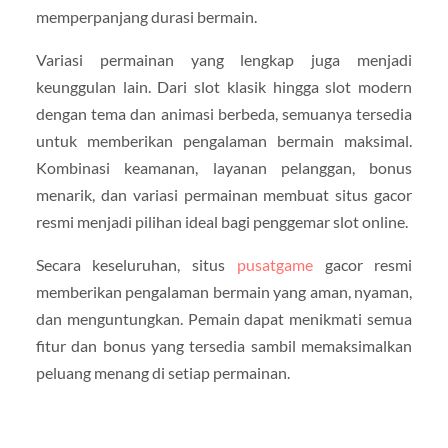
memperpanjang durasi bermain.
Variasi permainan yang lengkap juga menjadi
keunggulan lain. Dari slot klasik hingga slot modern
dengan tema dan animasi berbeda, semuanya tersedia
untuk memberikan pengalaman bermain maksimal.
Kombinasi keamanan, layanan pelanggan, bonus
menarik, dan variasi permainan membuat situs gacor
resmi menjadi pilihan ideal bagi penggemar slot online.
Secara keseluruhan, situs
pusatgame
gacor resmi
memberikan pengalaman bermain yang aman, nyaman,
dan menguntungkan. Pemain dapat menikmati semua
fitur dan bonus yang tersedia sambil memaksimalkan
peluang menang di setiap permainan.