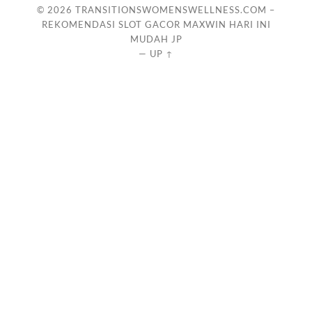
© 2026
TRANSITIONSWOMENSWELLNESS.COM –
REKOMENDASI SLOT GACOR MAXWIN HARI INI
MUDAH JP
—
UP ↑