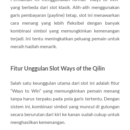
yang berbeda dari slot klasik. Alih-alih menggunakan
garis pembayaran (payline) tetap, slot ini menawarkan
cara menang yang lebih fleksibel dengan banyak
kombinasi simbol yang memungkinkan kemenangan
terjadi. Ini tentu meningkatkan peluang pemain untuk
meraih hadiah menarik.
Fitur Unggulan Slot Ways of the Qilin
Salah satu keunggulan utama dari slot ini adalah fitur
“Ways to Win” yang memungkinkan pemain menang
tanpa harus terpaku pada pola garis tertentu. Dengan
sistem ini, kombinasi simbol yang muncul di gulungan
secara berurutan dari kiri ke kanan sudah cukup untuk
menghasilkan kemenangan.