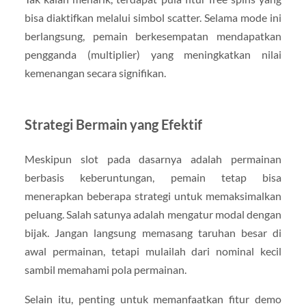
bisa diaktifkan melalui simbol scatter. Selama mode ini
berlangsung, pemain berkesempatan mendapatkan
pengganda (multiplier) yang meningkatkan nilai
kemenangan secara signifikan.
Strategi Bermain yang Efektif
Meskipun slot pada dasarnya adalah permainan
berbasis keberuntungan, pemain tetap bisa
menerapkan beberapa strategi untuk memaksimalkan
peluang. Salah satunya adalah mengatur modal dengan
bijak. Jangan langsung memasang taruhan besar di
awal permainan, tetapi mulailah dari nominal kecil
sambil memahami pola permainan.
Selain itu, penting untuk memanfaatkan fitur demo