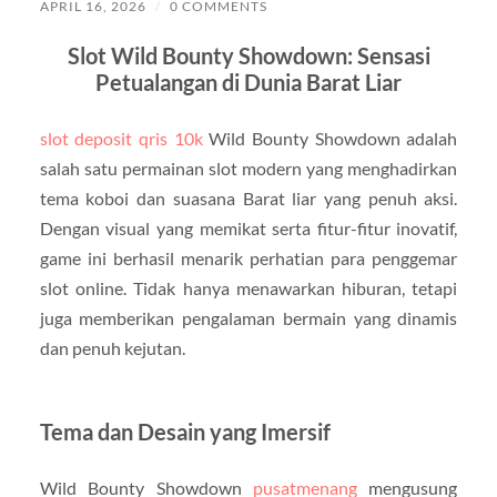
APRIL 16, 2026
/
0 COMMENTS
Slot Wild Bounty Showdown: Sensasi
Petualangan di Dunia Barat Liar
slot deposit qris 10k
Wild Bounty Showdown adalah
salah satu permainan slot modern yang menghadirkan
tema koboi dan suasana Barat liar yang penuh aksi.
Dengan visual yang memikat serta fitur-fitur inovatif,
game ini berhasil menarik perhatian para penggemar
slot online. Tidak hanya menawarkan hiburan, tetapi
juga memberikan pengalaman bermain yang dinamis
dan penuh kejutan.
Tema dan Desain yang Imersif
Wild Bounty Showdown
pusatmenang
mengusung