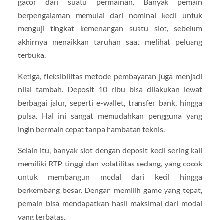
gacor dari suatu permainan. Banyak pemain
berpengalaman memulai dari nominal kecil untuk
menguji tingkat kemenangan suatu slot, sebelum
akhirnya menaikkan taruhan saat melihat peluang
terbuka.
Ketiga, fleksibilitas metode pembayaran juga menjadi
nilai tambah. Deposit 10 ribu bisa dilakukan lewat
berbagai jalur, seperti e-wallet, transfer bank, hingga
pulsa. Hal ini sangat memudahkan pengguna yang
ingin bermain cepat tanpa hambatan teknis.
Selain itu, banyak slot dengan deposit kecil sering kali
memiliki RTP tinggi dan volatilitas sedang, yang cocok
untuk membangun modal dari kecil hingga
berkembang besar. Dengan memilih game yang tepat,
pemain bisa mendapatkan hasil maksimal dari modal
yang terbatas.