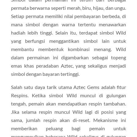
permata berwarna seperti merah, biru, hijau, dan ungu.
Setiap permata memiliki nilai pembayaran berbeda, di
mana simbol dengan warna tertentu menawarkan
hadiah lebih tinggi. Selain itu, terdapat simbol Wild
yang berfungsi menggantikan simbol lain untuk
membantu membentuk kombinasi menang. Wild
dalam permainan ini digambarkan sebagai topeng
emas khas peradaban Aztec, yang sekaligus menjadi
simbol dengan bayaran tertinggi.
Salah satu daya tarik utama Aztec Gems adalah fitur
Respins. Ketika simbol Wild muncul di gulungan
tengah, pemain akan mendapatkan respin tambahan.
Jika selama respin muncul Wild lagi di posisi yang
sama, jumlah respin akan di-reset. Mekanisme ini
memberikan peluang bagi pemain untuk
mengumpulkan beberapa Wild sekaligus di gulungan