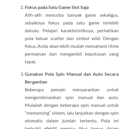
Fokus pada Satu Game Slot Saja
Alih-alih mencoba banyak game sekaligus,
sebaiknya fokus pada satu game terlebih
dahulu. Pelajari karakteristiknya, perhatikan
pola keluar scatter dan simbol wild. Dengan
fokus, Anda akan lebih mudah memahami ritme
permainan dan mengambil keputusan yang
tepat.
Gunakan Pola Spin Manual dan Auto Secara
Bergantian
Beberapa pemain menyarankan untuk
mengombinasikan spin manual dan auto.
Mulailah dengan beberapa spin manual untuk
“memancing” sistem, lalu lanjutkan dengan spin
otomatis dalam jumlah tertentu. Pola ini
terbukti efektif memicu fitur bonus dalam