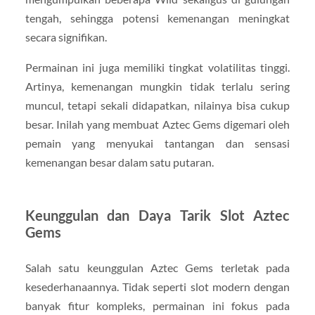
tengah, sehingga potensi kemenangan meningkat
secara signifikan.
Permainan ini juga memiliki tingkat volatilitas tinggi.
Artinya, kemenangan mungkin tidak terlalu sering
muncul, tetapi sekali didapatkan, nilainya bisa cukup
besar. Inilah yang membuat Aztec Gems digemari oleh
pemain yang menyukai tantangan dan sensasi
kemenangan besar dalam satu putaran.
Keunggulan dan Daya Tarik Slot Aztec
Gems
Salah satu keunggulan Aztec Gems terletak pada
kesederhanaannya. Tidak seperti slot modern dengan
banyak fitur kompleks, permainan ini fokus pada