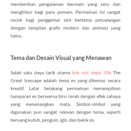
memberikan pengalaman bermain yang seru dan
menghibur bagi para pemain. Permainan ini sangat
cocok bagi penggemar slot bertema petualangan
dengan tampilan grafis modern dan animasi yang
halus.
Tema dan Desain Visual yang Menawan
Salah satu daya tarik utama
link slot depo 10k
The
Great Icescape adalah tema es yang dikemas secara
kreatif. Latar belakang permainan menampilkan
hamparan es berwarna biru cerah dengan efek cahaya
yang menenangkan mata. Simbol-simbol yang
digunakan pun sangat relevan dengan tema, seperti
beruang kutub, penguin, iglo, dan balok es.