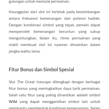
gulungan untuk memulai permainan.
Keunggulan dari slot ini terletak pada keseimbangan
antara frekuensi kemenangan dan potensi hadiah.
Dengan kombinasi simbol yang tepat, pemain dapat
memperoleh kemenangan beruntun yang cukup
menguntungkan. Selain itu, ritme permainan yang
stabil membuat slot ini nyaman dimainkan dalam
jangka waktu lama.
Fitur Bonus dan Simbol Spesial
Slot The Great Icescape dilengkapi dengan berbagai
fitur bonus yang meningkatkan daya tarik permainan.
Salah satu fitur yang paling dinantikan adalah simbol
Wild
yang dapat menggantikan simbol lain untuk
membantu membentuk kombinasi kemenangan. Selain