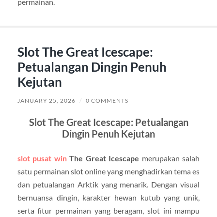
permainan.
Slot The Great Icescape:
Petualangan Dingin Penuh
Kejutan
JANUARY 25, 2026
/
0 COMMENTS
Slot The Great Icescape: Petualangan
Dingin Penuh Kejutan
slot pusat win
The Great Icescape
merupakan salah
satu permainan slot online yang menghadirkan tema es
dan petualangan Arktik yang menarik. Dengan visual
bernuansa dingin, karakter hewan kutub yang unik,
serta fitur permainan yang beragam, slot ini mampu