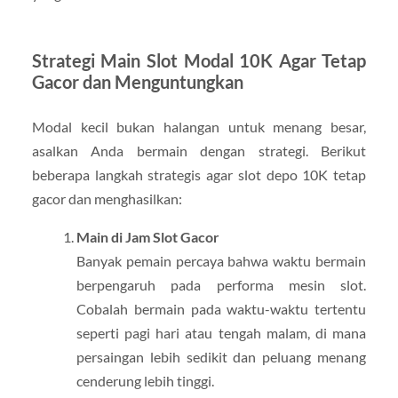
Strategi Main Slot Modal 10K Agar Tetap
Gacor dan Menguntungkan
Modal kecil bukan halangan untuk menang besar,
asalkan Anda bermain dengan strategi. Berikut
beberapa langkah strategis agar slot depo 10K tetap
gacor dan menghasilkan:
Main di Jam Slot Gacor
Banyak pemain percaya bahwa waktu bermain
berpengaruh pada performa mesin slot.
Cobalah bermain pada waktu-waktu tertentu
seperti pagi hari atau tengah malam, di mana
persaingan lebih sedikit dan peluang menang
cenderung lebih tinggi.