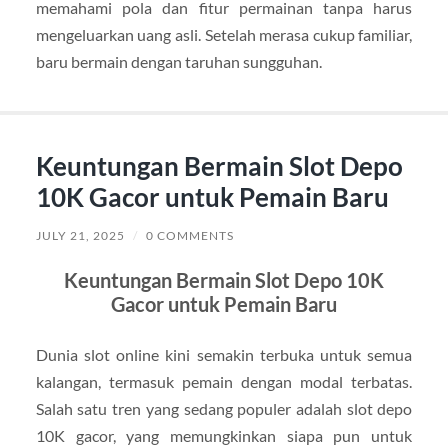
memahami pola dan fitur permainan tanpa harus
mengeluarkan uang asli. Setelah merasa cukup familiar,
baru bermain dengan taruhan sungguhan.
Keuntungan Bermain Slot Depo
10K Gacor untuk Pemain Baru
JULY 21, 2025
/
0 COMMENTS
Keuntungan Bermain Slot Depo 10K
Gacor untuk Pemain Baru
Dunia slot online kini semakin terbuka untuk semua
kalangan, termasuk pemain dengan modal terbatas.
Salah satu tren yang sedang populer adalah slot depo
10K gacor, yang memungkinkan siapa pun untuk