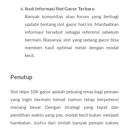
Ikuti Informasi Slot Gacor Terbaru
Banyak komunitas atau forum yang berbagi
update tentang slot gacor hari ini. Manfaatkan
informasi tersebut sebagai referensi sebelum
bermain. Biasanya, slot yang sedang gacor bisa
memberi hasil optimal meski dengan modal
kecil.
Penutup
Slot depo 10K gacor adalah peluang emas bagi pemain
yang ingin bermain hemat namun tetap berpotensi
menang besar. Dengan strategi yang tepat dan
pemilihan waktu yang pas, modal kecil bukan menjadi
hambatan. Justru dari sinilah banyak pemain sukses