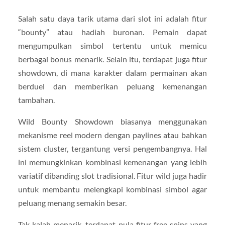
Salah satu daya tarik utama dari slot ini adalah fitur
“bounty” atau hadiah buronan. Pemain dapat
mengumpulkan simbol tertentu untuk memicu
berbagai bonus menarik. Selain itu, terdapat juga fitur
showdown, di mana karakter dalam permainan akan
berduel dan memberikan peluang kemenangan
tambahan.
Wild Bounty Showdown biasanya menggunakan
mekanisme reel modern dengan paylines atau bahkan
sistem cluster, tergantung versi pengembangnya. Hal
ini memungkinkan kombinasi kemenangan yang lebih
variatif dibanding slot tradisional. Fitur wild juga hadir
untuk membantu melengkapi kombinasi simbol agar
peluang menang semakin besar.
Tak kalah menarik, terdapat pula fitur free spins yang