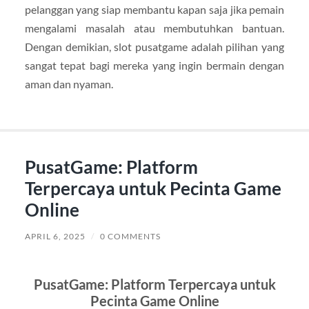
pelanggan yang siap membantu kapan saja jika pemain
mengalami masalah atau membutuhkan bantuan.
Dengan demikian, slot pusatgame adalah pilihan yang
sangat tepat bagi mereka yang ingin bermain dengan
aman dan nyaman.
PusatGame: Platform
Terpercaya untuk Pecinta Game
Online
APRIL 6, 2025
/
0 COMMENTS
PusatGame: Platform Terpercaya untuk
Pecinta Game Online