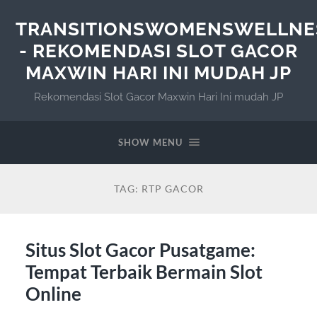
TRANSITIONSWOMENSWELLNE
- REKOMENDASI SLOT GACOR
MAXWIN HARI INI MUDAH JP
Rekomendasi Slot Gacor Maxwin Hari Ini mudah JP
SHOW MENU
TAG:
RTP GACOR
Situs Slot Gacor Pusatgame:
Tempat Terbaik Bermain Slot
Online