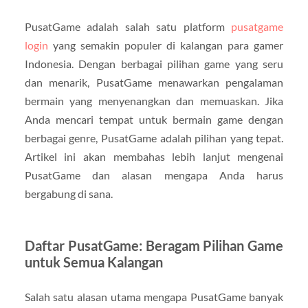
PusatGame adalah salah satu platform
pusatgame
login
yang semakin populer di kalangan para gamer
Indonesia. Dengan berbagai pilihan game yang seru
dan menarik, PusatGame menawarkan pengalaman
bermain yang menyenangkan dan memuaskan. Jika
Anda mencari tempat untuk bermain game dengan
berbagai genre, PusatGame adalah pilihan yang tepat.
Artikel ini akan membahas lebih lanjut mengenai
PusatGame dan alasan mengapa Anda harus
bergabung di sana.
Daftar PusatGame: Beragam Pilihan Game
untuk Semua Kalangan
Salah satu alasan utama mengapa PusatGame banyak