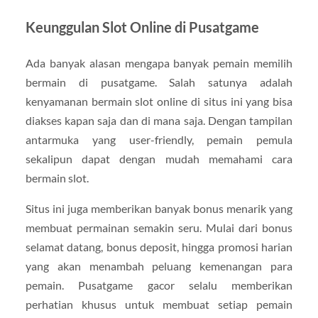
Keunggulan Slot Online di Pusatgame
Ada banyak alasan mengapa banyak pemain memilih
bermain di pusatgame. Salah satunya adalah
kenyamanan bermain slot online di situs ini yang bisa
diakses kapan saja dan di mana saja. Dengan tampilan
antarmuka yang user-friendly, pemain pemula
sekalipun dapat dengan mudah memahami cara
bermain slot.
Situs ini juga memberikan banyak bonus menarik yang
membuat permainan semakin seru. Mulai dari bonus
selamat datang, bonus deposit, hingga promosi harian
yang akan menambah peluang kemenangan para
pemain. Pusatgame gacor selalu memberikan
perhatian khusus untuk membuat setiap pemain