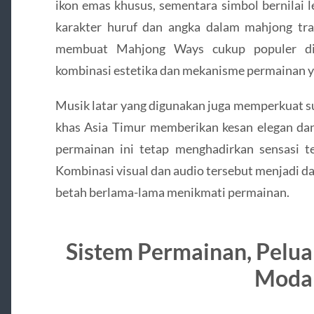
ikon emas khusus, sementara simbol bernilai l
karakter huruf dan angka dalam mahjong trad
membuat Mahjong Ways cukup populer di
kombinasi estetika dan mekanisme permainan ya
Musik latar yang digunakan juga memperkuat s
khas Asia Timur memberikan kesan elegan dan
permainan ini tetap menghadirkan sensasi t
Kombinasi visual dan audio tersebut menjadi 
betah berlama-lama menikmati permainan.
Sistem Permainan, Pelu
Moda