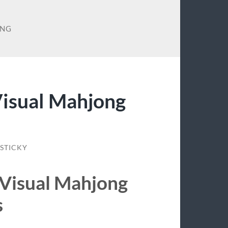
NG
isual Mahjong
STICKY
Visual
Mahjong
s