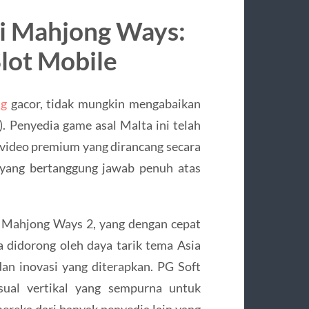
i Mahjong Ways:
Slot Mobile
ng
gacor, tidak mungkin mengabaikan
). Penyedia game asal Malta ini telah
video premium yang dirancang secara
 yang bertanggung jawab penuh atas
 Mahjong Ways 2, yang dengan cepat
ya didorong oleh daya tarik tema Asia
 dan inovasi yang diterapkan. PG Soft
isual vertikal yang sempurna untuk
reka dari banyak penyedia lain yang