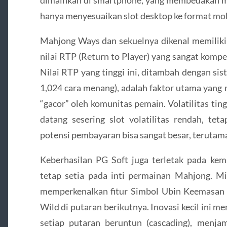
hanya menyesuaikan slot desktop ke format mob
Mahjong Ways dan sekuelnya dikenal memiliki 
nilai RTP (Return to Player) yang sangat kompet
Nilai RTP yang tinggi ini, ditambah dengan s
1,024 cara menang), adalah faktor utama yang
“gacor” oleh komunitas pemain. Volatilitas ti
datang sesering slot volatilitas rendah, tet
potensi pembayaran bisa sangat besar, terutama
Keberhasilan PG Soft juga terletak pada ke
tetap setia pada inti permainan Mahjong. M
memperkenalkan fitur Simbol Ubin Keemasan
Wild di putaran berikutnya. Inovasi kecil ini
setiap putaran beruntun (cascading), menja