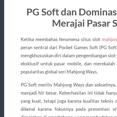
PG Soft dan Dominas
Merajai Pasar 
Ketika membahas fenomena situs slot
mahjo
peran sentral dari Pocket Games Soft (PG Soft
mengkhususkan diri dalam pengembangan slot 
eksklusif untuk pasar mobile, dan merekalah
popularitas global seri Mahjong Ways.
PG Soft merilis Mahjong Ways dan sekuelnya,
menjadi hit besar. Keberhasilan ini tidak han
yang kuat, tetapi juga karena kualitas teknis
dikenal karena fokusnya pada presentasi v
dimainkan di smartphone, yang membedakan me