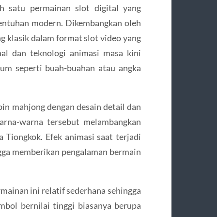
satu permainan slot digital yang
entuhan modern. Dikembangkan oleh
 klasik dalam format slot video yang
nal dan teknologi animasi masa kini
mum seperti buah-buahan atau angka
bin mahjong dengan desain detail dan
Warna-warna tersebut melambangkan
iongkok. Efek animasi saat terjadi
ngga memberikan pengalaman bermain
rmainan ini relatif sederhana sehingga
bol bernilai tinggi biasanya berupa